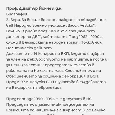
Проф. Димитър Йончев, д.н.
Биография
Завършва висше военно-гражданско образование
във Народно военно училище „Васил Левски“,
Велико Търново през 1967 г. със специалност
„инженер по ДВГ“, лейтенант. През 1962 – 1990 г.
служи в Българската народна армия. Полковник.
Политическа дейност
Делегат е на 14 конгрес на БКП, където е избран
за член на ръководството на партията, а после и
за неин заместник-председател. Участва в
работата на Кръглата маса. Съосновател е на
Обединението за социална демокрация в БСП.
През 1997 г. напуска БСП и участва в създаването
на Българската евролевица.
През периода 1990 – 1994 г. е депутат в НС.
Председател и заместник-председател на
Комисията по национална сигурност в 7-о велико