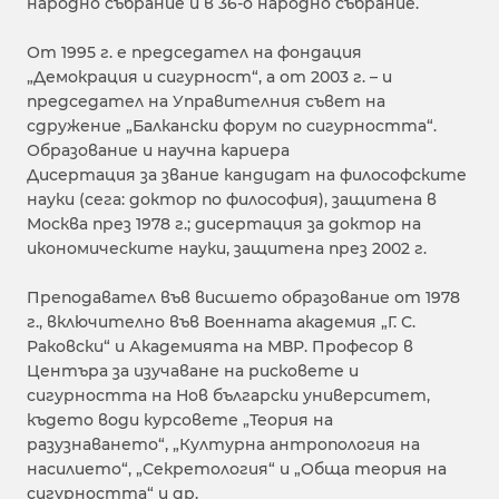
народно събрание и в 36-о народно събрание.
От 1995 г. е председател на фондация
„Демокрация и сигурност“, а от 2003 г. – и
председател на Управителния съвет на
сдружение „Балкански форум по сигурността“.
Образование и научна кариера
Дисертация за звание кандидат на философските
науки (сега: доктор по философия), защитена в
Москва през 1978 г.; дисертация за доктор на
икономическите науки, защитена през 2002 г.
Преподавател във висшето образование от 1978
г., включително във Военната академия „Г. С.
Раковски“ и Академията на МВР. Професор в
Центъра за изучаване на рисковете и
сигурността на Нов български университет,
където води курсовете „Теория на
разузнаването“, „Културна антропология на
насилието“, „Секретология“ и „Обща теория на
сигурността“ и др.