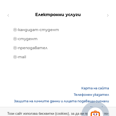
Електронни услуги
ⓔ-кандидат-студент
MOOD
ⓔ-биб
ⓔ-студент
ⓔ-кни
ⓔ-преподавател
ⓔ-trai
ⓔ-mail
Карта на сайта
Телефонен указател
Защита на личните данни и лицата подаващи сигнали
Контакти
Този сайт използва бисквитки (cookies), за да ви предостави по-