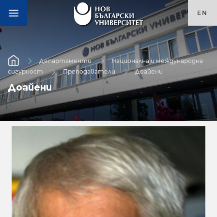
EN
Департаменти
Национална и международна
сигурност
Преподаватели
Доайени
Доайени